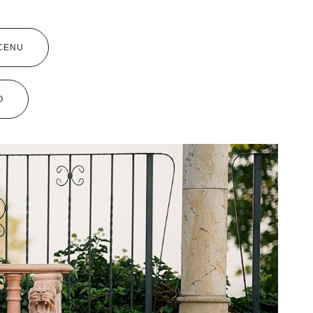
 CENU
O